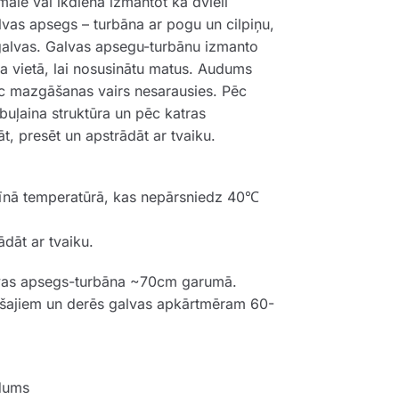
alē vai ikdienā izmantot kā dvieli
vas apsegs – turbāna ar pogu un cilpiņu,
 galvas. Galvas apsegu-turbānu izmanto
 vietā, lai nosusinātu matus. Audums
ēc mazgāšanas vairs nesarausies. Pēc
ļaina struktūra un pēc katras
, presēt un apstrādāt ar tvaiku.
īnā temperatūrā, kas nepārsniedz 40℃
ādāt ar tvaiku.
lvas apsegs-turbāna ~70cm garumā.
šajiem un derēs galvas apkārtmēram 60-
udums