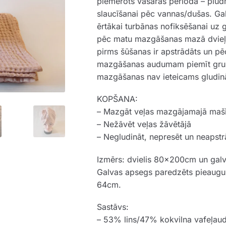
piemērots vasaras periodā – pludm
slaucīšanai pēc vannas/dušas. Gal
ērtākai turbānas nofiksēšanai uz
pēc matu mazgāšanas mazā dvieļa
pirms šūšanas ir apstrādāts un p
mazgāšanas audumam piemīt grubu
mazgāšanas nav ieteicams gludināt
KOPŠANA:
– Mazgāt veļas mazgājamajā maš
– Nežāvēt veļas žāvētājā
– Negludināt, nepresēt un neapstr
Izmērs: dvielis 80x200cm un ga
Galvas apsegs paredzēts pieaugu
64cm.
Sastāvs:
– 53% lins/47% kokvilna vafeļa