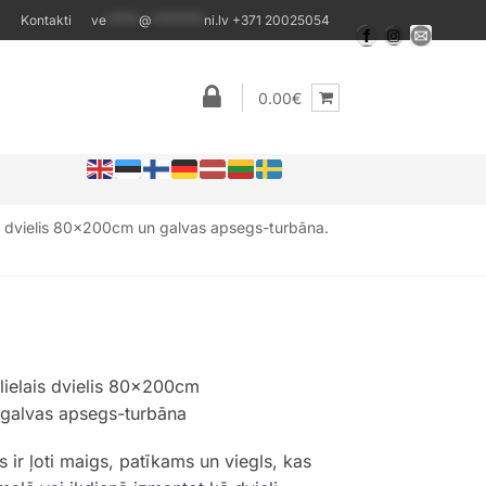
Kontakti
ve
*****
@
********
ni.lv
+371 20025054
0.00€
a dvielis 80x200cm un galvas apsegs-turbāna.
lielais dvielis 80x200cm
 galvas apsegs-turbāna
 ir ļoti maigs, patīkams un viegls, kas