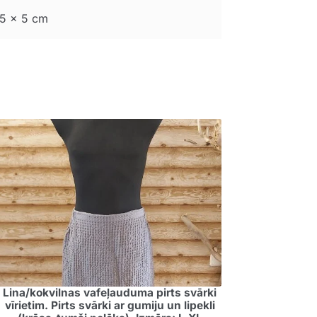
5 × 5 cm
Lina/kokvilnas vafeļauduma pirts svārki
vīrietim. Pirts svārki ar gumiju un lipekli