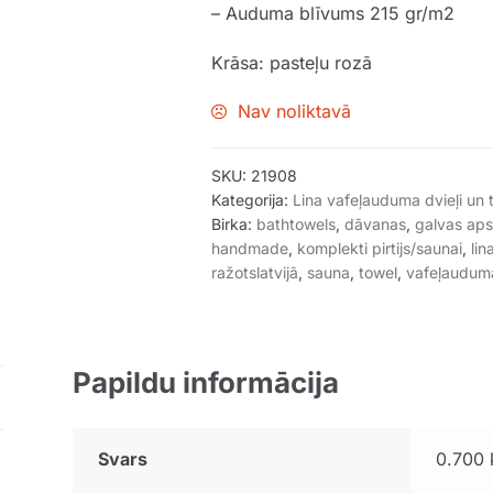
– Auduma blīvums 215 gr/m2
Krāsa: pasteļu rozā
Nav noliktavā
SKU:
21908
Kategorija:
Lina vafeļauduma dvieļi un
Birka:
bathtowels
,
dāvanas
,
galvas aps
handmade
,
komplekti pirtijs/saunai
,
lin
ražotslatvijā
,
sauna
,
towel
,
vafeļauduma
Papildu informācija
Svars
0.700 