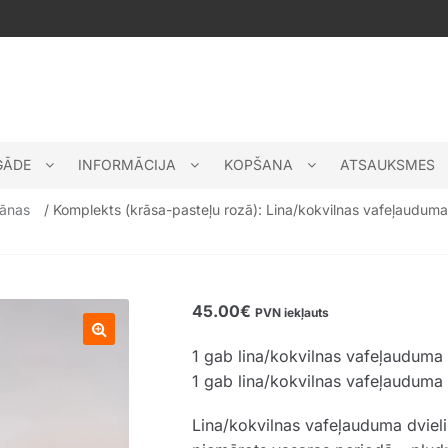
GĀDE
INFORMĀCIJA
KOPŠANA
ATSAUKSMES
bānas
/ Komplekts (krāsa-pasteļu rozā): Lina/kokvilnas vafeļaudum
45.00
€
PVN iekļauts
1 gab lina/kokvilnas vafeļauduma 
🔍
1 gab lina/kokvilnas vafeļauduma
Lina/kokvilnas vafeļauduma dvielis