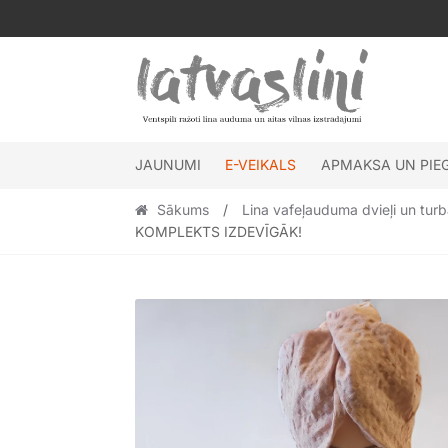
Skip
Skip
to
to
navigation
content
JAUNUMI
E-VEIKALS
APMAKSA UN PIE
Sākums
/
Lina vafeļauduma dvieļi un tur
KOMPLEKTS IZDEVĪGĀK!