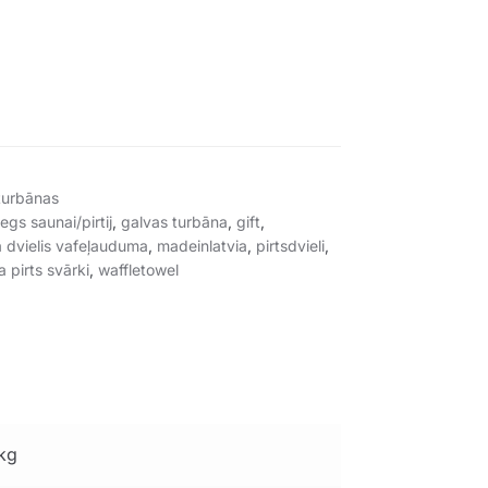
 turbānas
egs saunai/pirtij
,
galvas turbāna
,
gift
,
a dvielis vafeļauduma
,
madeinlatvia
,
pirtsdvieli
,
 pirts svārki
,
waffletowel
kg