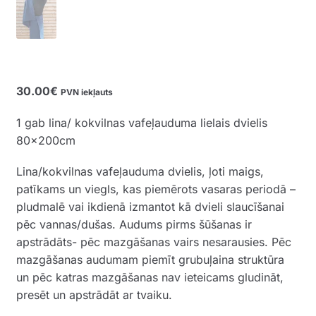
30.00
€
PVN iekļauts
1 gab lina/ kokvilnas vafeļauduma lielais dvielis
80x200cm
Lina/kokvilnas vafeļauduma dvielis, ļoti maigs,
patīkams un viegls, kas piemērots vasaras periodā –
pludmalē vai ikdienā izmantot kā dvieli slaucīšanai
pēc vannas/dušas. Audums pirms šūšanas ir
apstrādāts- pēc mazgāšanas vairs nesarausies. Pēc
mazgāšanas audumam piemīt grubuļaina struktūra
un pēc katras mazgāšanas nav ieteicams gludināt,
presēt un apstrādāt ar tvaiku.