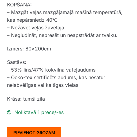
KOPŠANA:
– Mazgāt veļas mazgājamajā mašīnā temperatūrā,
kas nepārsniedz 40℃
– Nežāvēt veļas žāvētājā
– Negludināt, nepresēt un neapstrādāt ar tvaiku.
Izmērs: 80x200cm
Sastāvs:
– 53% lins/47% kokvilna vafeļaudums
– Oeko-tex sertificēts audums, kas nesatur
nelabvēlīgas vai kaitīgas vielas
Krāsa: tumši zila
Noliktavā 1 prece/-es
PIEVIENOT GROZAM