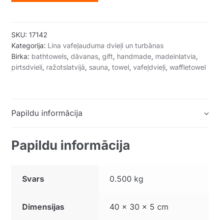
SKU:
17142
Kategorija:
Lina vafeļauduma dvieļi un turbānas
Birka:
bathtowels
,
dāvanas
,
gift
,
handmade
,
madeinlatvia
,
pirtsdvieli
,
ražotslatvijā
,
sauna
,
towel
,
vafeļdvieļi
,
waffletowel
Papildu informācija
Papildu informācija
Svars
0.500 kg
Dimensijas
40 × 30 × 5 cm