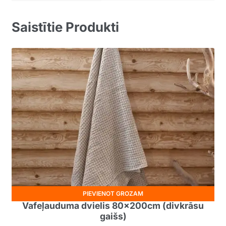
Saistītie Produkti
PIEVIENOT GROZAM
Vafeļauduma dvielis 80x200cm (divkrāsu
gaišs)