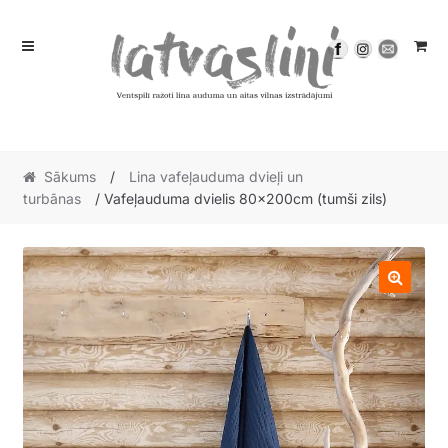
Skip
Skip
to
to
navigation
content
Sākums
/
Lina vafeļauduma dvieļi un
turbānas
/ Vafeļauduma dvielis 80x200cm (tumši zils)
🔍