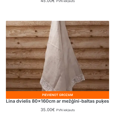
45.00
€
PVN iekļauts
PIEVIENOT GROZAM
Lina dvielis 80x160cm ar mežģīni-baltas puķes
35.00
€
PVN iekļauts