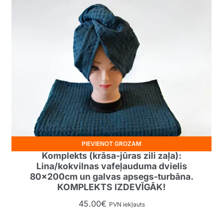
PIEVIENOT GROZAM
Komplekts (krāsa-jūras zili zaļa):
Lina/kokvilnas vafeļauduma dvielis
80x200cm un galvas apsegs-turbāna.
KOMPLEKTS IZDEVĪGĀK!
45.00
€
PVN iekļauts