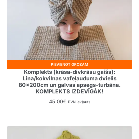
PIEVIENOT GROZAM
Komplekts (krāsa-divkrāsu gaišs):
Lina/kokvilnas vafeļauduma dvielis
80x200cm un galvas apsegs-turbāna.
KOMPLEKTS IZDEVĪGĀK!
45.00
€
PVN iekļauts