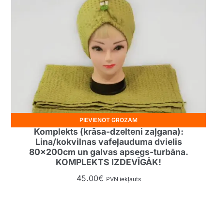
PIEVIENOT GROZAM
Komplekts (krāsa-dzelteni zaļgana):
Lina/kokvilnas vafeļauduma dvielis
80x200cm un galvas apsegs-turbāna.
KOMPLEKTS IZDEVĪGĀK!
45.00
€
PVN iekļauts