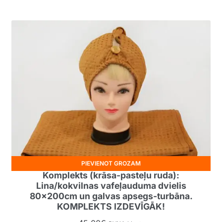
PIEVIENOT GROZAM
Komplekts (krāsa-pasteļu ruda):
Lina/kokvilnas vafeļauduma dvielis
80x200cm un galvas apsegs-turbāna.
KOMPLEKTS IZDEVĪGĀK!