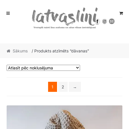
Skip
Skip
to
to
navigation
content
Sākums
/ Produkts atzīmēts “dāvanas”
1
2
→