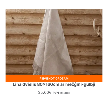
PIEVIENOT GROZAM
Lina dvielis 80x160cm ar mežģīni-gulbji
35.00
€
PVN iekļauts