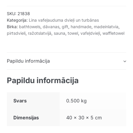
80x200cm
(pasteļu
SKU:
21838
rozā)
Kategorija:
Lina vafeļauduma dvieļi un turbānas
quantity
Birka:
bathtowels
,
dāvanas
,
gift
,
handmade
,
madeinlatvia
,
pirtsdvieli
,
ražotslatvijā
,
sauna
,
towel
,
vafeļdvieļi
,
waffletowel
Papildu informācija
Papildu informācija
Svars
0.500 kg
Dimensijas
40 × 30 × 5 cm