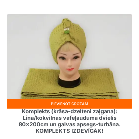
PIEVIENOT GROZAM
Komplekts (krāsa-dzelteni zaļgana):
Lina/kokvilnas vafeļauduma dvielis
80x200cm un galvas apsegs-turbāna.
KOMPLEKTS IZDEVĪGĀK!