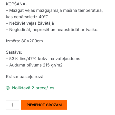
KOPŠANA:
– Mazgāt veļas mazgājamajā mašīnā temperatūrā,
kas nepārsniedz 40℃
– Nežāvēt veļas žāvētājā
– Negludināt, nepresēt un neapstrādāt ar tvaiku.
Izmērs: 80x200cm
Sastāvs:
– 53% lins/47% kokvilna vafeļaudums
– Auduma blīvums 215 gr/m2
Krāsa: pasteļu rozā
Noliktavā 2 prece/-es
Vafeļauduma
PIEVIENOT GROZAM
dvielis