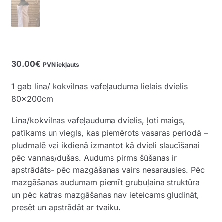
30.00
€
PVN iekļauts
1 gab lina/ kokvilnas vafeļauduma lielais dvielis
80x200cm
Lina/kokvilnas vafeļauduma dvielis, ļoti maigs,
patīkams un viegls, kas piemērots vasaras periodā –
pludmalē vai ikdienā izmantot kā dvieli slaucīšanai
pēc vannas/dušas. Audums pirms šūšanas ir
apstrādāts- pēc mazgāšanas vairs nesarausies. Pēc
mazgāšanas audumam piemīt grubuļaina struktūra
un pēc katras mazgāšanas nav ieteicams gludināt,
presēt un apstrādāt ar tvaiku.