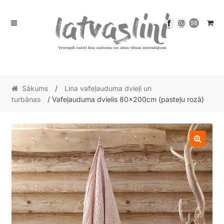
Skip
Skip
to
to
navigation
content
Sākums
/
Lina vafeļauduma dvieļi un
turbānas
/ Vafeļauduma dvielis 80x200cm (pasteļu rozā)
🔍