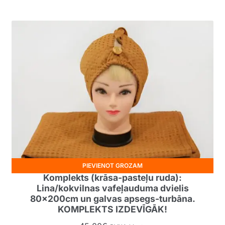
PIEVIENOT GROZAM
Komplekts (krāsa-pasteļu ruda):
Lina/kokvilnas vafeļauduma dvielis
80x200cm un galvas apsegs-turbāna.
KOMPLEKTS IZDEVĪGĀK!