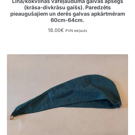
Lina/kokvilnas vafeļauduma galvas apsegs
(krāsa-divkrāsu gaišs). Paredzēts
pieaugušajiem un derēs galvas apkārtmēram
60cm-64cm.
18.00
€
PVN iekļauts