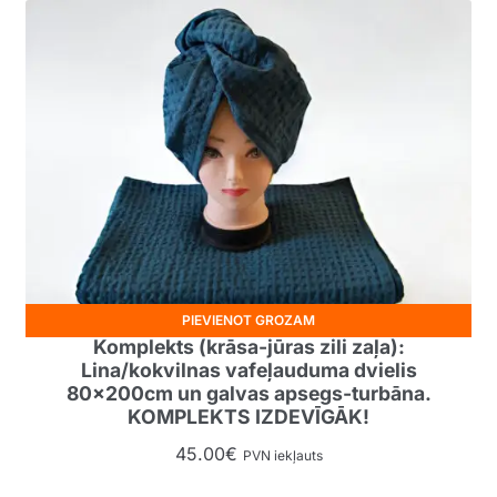
PIEVIENOT GROZAM
Komplekts (krāsa-jūras zili zaļa):
Lina/kokvilnas vafeļauduma dvielis
80x200cm un galvas apsegs-turbāna.
KOMPLEKTS IZDEVĪGĀK!
45.00
€
PVN iekļauts