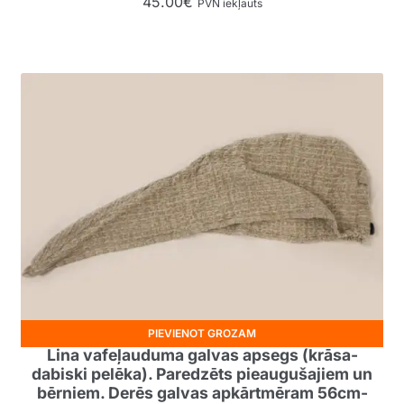
45.00
€
PVN iekļauts
PIEVIENOT GROZAM
Lina vafeļauduma galvas apsegs (krāsa-
dabiski pelēka). Paredzēts pieaugušajiem un
bērniem. Derēs galvas apkārtmēram 56cm-