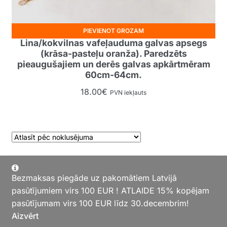
PIEVIENOT GROZAM
Lina/kokvilnas vafeļauduma galvas apsegs
(krāsa-pasteļu oranža). Paredzēts
pieaugušajiem un derēs galvas apkārtmēram
60cm-64cm.
18.00
€
PVN iekļauts
1
2
→
Bezmaksas piegāde uz pakomātiem Latvijā
pasūtījumiem virs 100 EUR ! ATLAIDE 15% kopējam
pasūtījumam virs 100 EUR līdz 30.decembrim!
Aizvērt
latvaslini ©2026.
Shopper
Designed by
ShopperWP
.