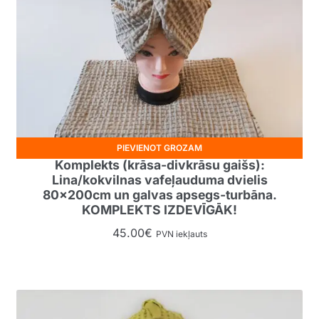
PIEVIENOT GROZAM
Komplekts (krāsa-divkrāsu gaišs):
Lina/kokvilnas vafeļauduma dvielis
80x200cm un galvas apsegs-turbāna.
KOMPLEKTS IZDEVĪGĀK!
45.00
€
PVN iekļauts