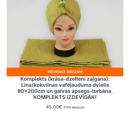
PIEVIENOT GROZAM
Komplekts (krāsa-dzelteni zaļgana):
Lina/kokvilnas vafeļauduma dvielis
80x200cm un galvas apsegs-turbāna.
KOMPLEKTS IZDEVĪGĀK!
45.00
€
PVN iekļauts