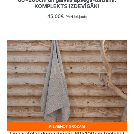
KOMPLEKTS IZDEVĪGĀK!
45.00
€
PVN iekļauts
PIEVIENOT GROZAM
Lina vafeļauduma dvielis 60x100cm (pelēks)