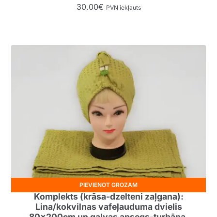
30.00
€
PVN iekļauts
PIEVIENOT GROZAM
Komplekts (krāsa-dzelteni zaļgana):
Lina/kokvilnas vafeļauduma dvielis
80x200cm un galvas apsegs-turbāna.