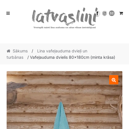
Skip
Skip
to
to
navigation
content
Sākums
/
Lina vafeļauduma dvieļi un
turbānas
/ Vafeļauduma dvielis 80x180cm (minta krāsa)
🔍