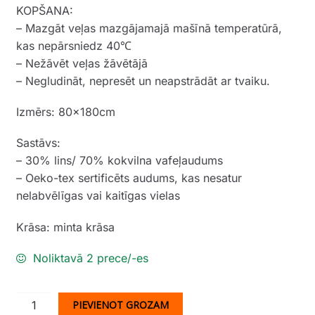
KOPŠANA:
– Mazgāt veļas mazgājamajā mašīnā temperatūrā,
kas nepārsniedz 40℃
– Nežāvēt veļas žāvētājā
– Negludināt, nepresēt un neapstrādāt ar tvaiku.
Izmērs: 80x180cm
Sastāvs:
– 30% lins/ 70% kokvilna vafeļaudums
– Oeko-tex sertificēts audums, kas nesatur
nelabvēlīgas vai kaitīgas vielas
Krāsa: minta krāsa
Noliktavā 2 prece/-es
Vafeļauduma
PIEVIENOT GROZAM