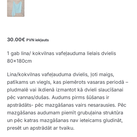
30.00
€
PVN iekļauts
1 gab lina/ kokvilnas vafeļauduma lielais dvielis
80x180cm
Lina/kokvilnas vafeļauduma dvielis, ļoti maigs,
patīkams un viegls, kas piemērots vasaras periodā –
pludmalē vai ikdienā izmantot kā dvieli slaucīšanai
pēc vannas/dušas. Audums pirms šūšanas ir
apstrādāts- pēc mazgāšanas vairs nesarausies. Pēc
mazgāšanas audumam piemīt grubuļaina struktūra
un pēc katras mazgāšanas nav ieteicams gludināt,
presēt un apstrādāt ar tvaiku.