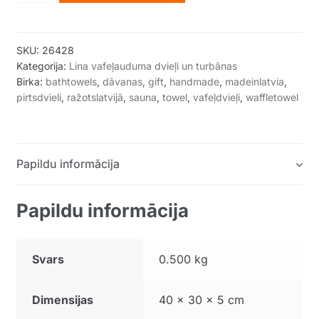
dvielis
80x180cm
(minta
SKU:
26428
krāsa)
Kategorija:
Lina vafeļauduma dvieļi un turbānas
quantity
Birka:
bathtowels
,
dāvanas
,
gift
,
handmade
,
madeinlatvia
,
pirtsdvieli
,
ražotslatvijā
,
sauna
,
towel
,
vafeļdvieļi
,
waffletowel
Papildu informācija
Papildu informācija
Svars
0.500 kg
Dimensijas
40 × 30 × 5 cm