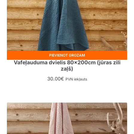
PIEVIENOT GROZAM
Vafeļauduma dvielis 80x200cm (jūras zili
zaļš)
30.00
€
PVN iekļauts