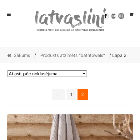
Skip
Skip
to
to
navigation
content
Sākums
/
Produkts atzīmēts “bathtowels”
/ Lapa 2
←
1
2