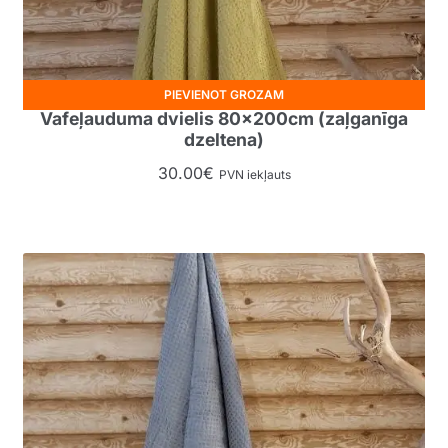
PIEVIENOT GROZAM
Vafeļauduma dvielis 80x200cm (zaļganīga
dzeltena)
30.00
€
PVN iekļauts