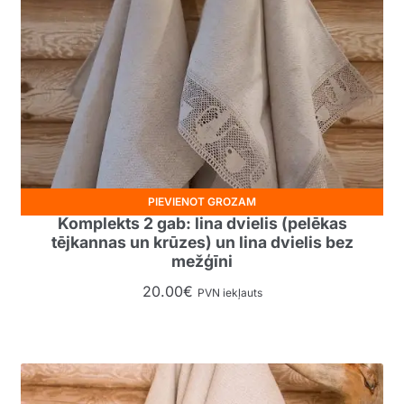
PIEVIENOT GROZAM
Komplekts 2 gab: lina dvielis (pelēkas
tējkannas un krūzes) un lina dvielis bez
mežģīni
20.00
€
PVN iekļauts