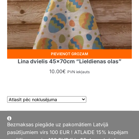
PIEVIENOT GROZAM
Lina dvielis 45x70cm “Lieldienas olas”
10.00
€
PVN iekļauts
1
2
3
4
→
Bezmaksas piegāde uz pakomātiem Latvijā
pasūtījumiem virs 100 EUR ! ATLAIDE 15% kopējam