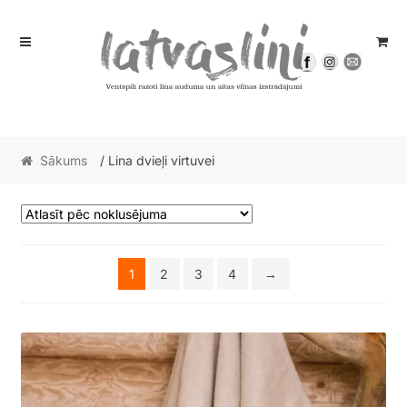
Skip
Skip
to
to
navigation
content
Sākums
/ Lina dvieļi virtuvei
1
2
3
4
→