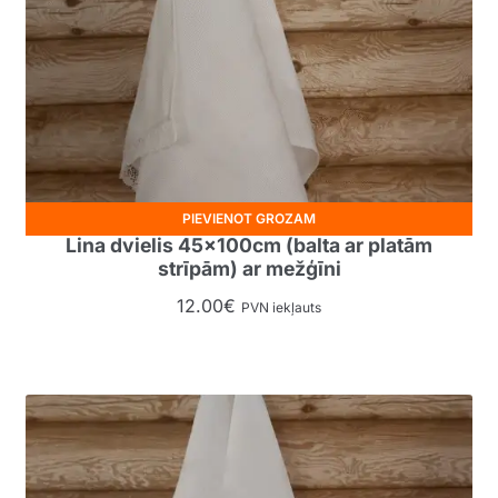
PIEVIENOT GROZAM
Lina dvielis 45x100cm (balta ar platām
strīpām) ar mežģīni
12.00
€
PVN iekļauts