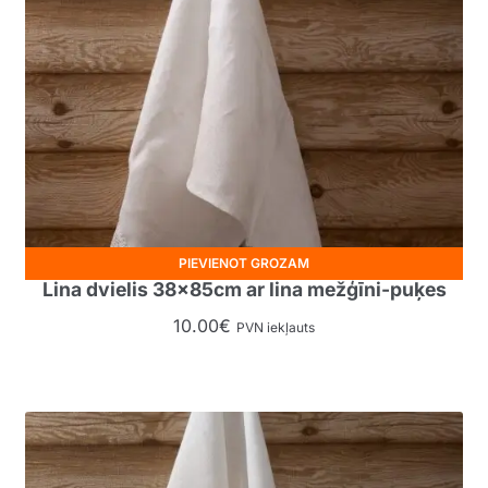
PIEVIENOT GROZAM
Lina dvielis 38x85cm ar lina mežģīni-puķes
10.00
€
PVN iekļauts