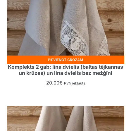
PIEVIENOT GROZAM
Komplekts 2 gab: lina dvielis (baltas tējkannas
un krūzes) un lina dvielis bez mežģīni
20.00
€
PVN iekļauts