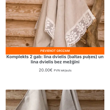
PIEVIENOT GROZAM
Komplekts 2 gab: lina dvielis (baltas puķes) un
lina dvielis bez mežģīni
20.00
€
PVN iekļauts