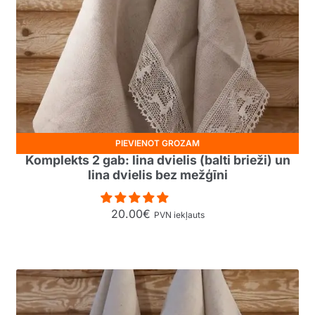
PIEVIENOT GROZAM
Komplekts 2 gab: lina dvielis (balti brieži) un
lina dvielis bez mežģīni
20.00
€
PVN iekļauts