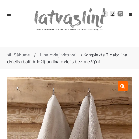
Skip
Skip
to
to
navigation
content
Sākums
/
Lina dvieļi virtuvei
/ Komplekts 2 gab: lina
dvielis (balti brieži) un lina dvielis bez mežģīni
🔍