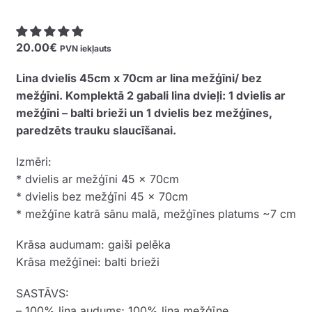
20.00
€
PVN iekļauts
Lina dvielis 45cm x 70cm ar lina mežģīni/ bez
mežģīni. Komplektā 2 gabali lina dvieļi: 1 dvielis ar
mežģīni – balti brieži un 1 dvielis bez mežģīnes,
paredzēts trauku slaucīšanai.
Izmēri:
* dvielis ar mežģīni 45 x 70cm
* dvielis bez mežģīni 45 x 70cm
* mežģīne katrā sānu malā, mežģīnes platums ~7 cm
Krāsa audumam: gaiši pelēka
Krāsa mežģīnei: balti brieži
SASTĀVS:
– 100% lina audums; 100% lina mežģīne