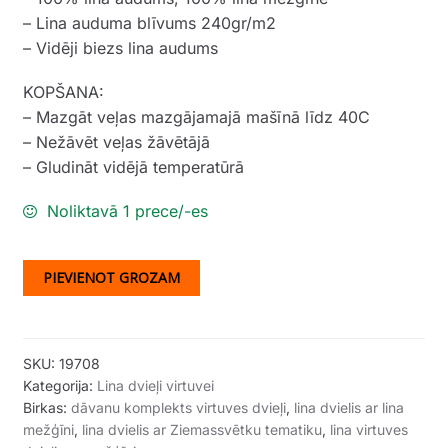
– Lina auduma blīvums 240gr/m2
– Vidēji biezs lina audums
KOPŠANA:
– Mazgāt veļas mazgājamajā mašīnā līdz 40C
– Nežāvēt veļas žāvētājā
– Gludināt vidējā temperatūrā
Noliktavā 1 prece/-es
PIEVIENOT GROZAM
SKU:
19708
Kategorija:
Lina dvieļi virtuvei
Birkas:
dāvanu komplekts virtuves dvieļi
,
lina dvielis ar lina
mežģīni
,
lina dvielis ar Ziemassvētku tematiku
,
lina virtuves