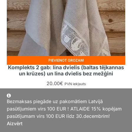
PIEVIENOT GROZAM
Komplekts 2 gab: lina dvielis (baltas tējkannas
un krūzes) un lina dvielis bez mežģīni
20.00
€
PVN iekļauts
Bezmaksas piegāde uz pakomātiem Latvijā
pasūtījumiem virs 100 EUR ! ATLAIDE 15% kopējam
pasūtījumam virs 100 EUR līdz 30.decembrim!
Aizvērt
latvaslini ©2026.
Shopper
Designed by
ShopperWP
.