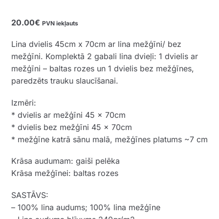
20.00
€
PVN iekļauts
Lina dvielis 45cm x 70cm ar lina mežģīni/ bez
mežģīni. Komplektā 2 gabali lina dvieļi: 1 dvielis ar
mežģīni – baltas rozes un 1 dvielis bez mežģīnes,
paredzēts trauku slaucīšanai.
Izmēri:
* dvielis ar mežģīni 45 x 70cm
* dvielis bez mežģīni 45 x 70cm
* mežģīne katrā sānu malā, mežģīnes platums ~7 cm
Krāsa audumam: gaiši pelēka
Krāsa mežģīnei: baltas rozes
SASTĀVS:
– 100% lina audums; 100% lina mežģīne