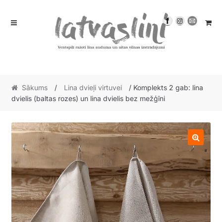
Skip
Skip
to
to
navigation
content
Sākums
/
Lina dvieļi virtuvei
/ Komplekts 2 gab: lina
dvielis (baltas rozes) un lina dvielis bez mežģīni
🔍