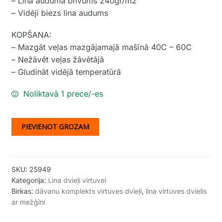
– Lina auduma blīvums 240gr/m2
– Vidēji biezs lina audums
KOPŠANA:
– Mazgāt veļas mazgājamajā mašīnā 40C – 60C
– Nežāvēt veļas žāvētājā
– Gludināt vidējā temperatūrā
Noliktavā 1 prece/-es
PIEVIENOT GROZAM
SKU:
25949
Kategorija:
Lina dvieļi virtuvei
Birkas:
dāvanu komplekts virtuves dvieļi
,
lina virtuves dvielis
ar mežģīni