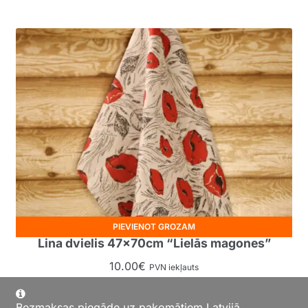
PIEVIENOT GROZAM
Lina dvielis 47x70cm “Lielās magones”
10.00
€
PVN iekļauts
Bezmaksas piegāde uz pakomātiem Latvijā