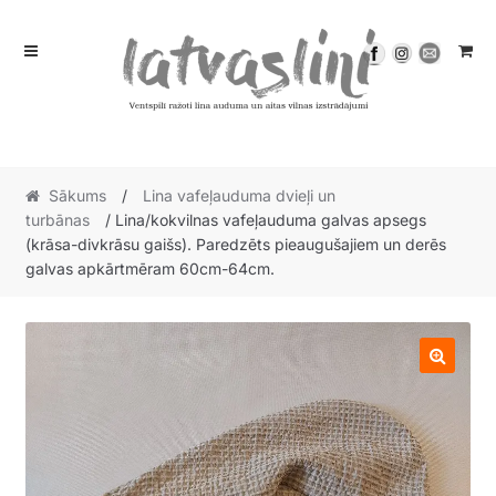
Skip
Skip
to
to
navigation
content
Sākums
/
Lina vafeļauduma dvieļi un
turbānas
/ Lina/kokvilnas vafeļauduma galvas apsegs
(krāsa-divkrāsu gaišs). Paredzēts pieaugušajiem un derēs
galvas apkārtmēram 60cm-64cm.
🔍