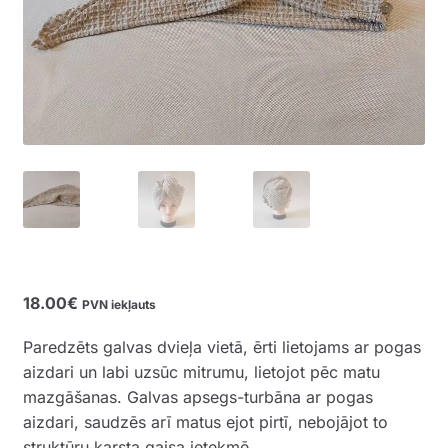
18.00
€
PVN iekļauts
Paredzēts galvas dvieļa vietā, ērti lietojams ar pogas
aizdari un labi uzsūc mitrumu, lietojot pēc matu
mazgāšanas. Galvas apsegs-turbāna ar pogas
aizdari, saudzēs arī matus ejot pirtī, nebojājot to
struktūru karsta gaisa ietekmē