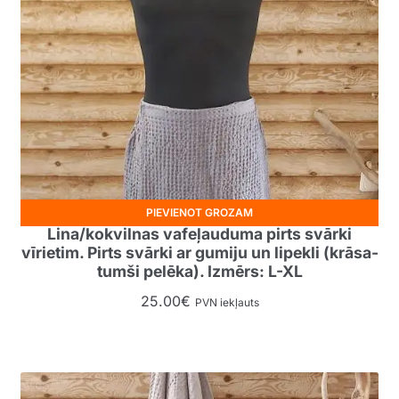
PIEVIENOT GROZAM
Lina/kokvilnas vafeļauduma pirts svārki
vīrietim. Pirts svārki ar gumiju un lipekli (krāsa-
tumši pelēka). Izmērs: L-XL
25.00
€
PVN iekļauts