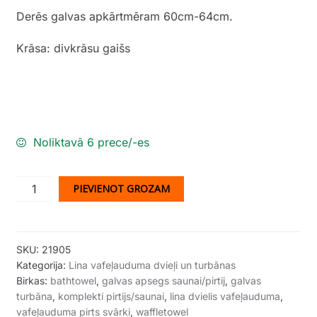
Derēs galvas apkārtmēram 60cm-64cm.
Krāsa: divkrāsu gaišs
Noliktavā 6 prece/-es
Lina/kokvilnas
PIEVIENOT GROZAM
vafeļauduma
galvas
apsegs
SKU:
21905
(krāsa-
Kategorija:
Lina vafeļauduma dvieļi un turbānas
divkrāsu
Birkas:
bathtowel
,
galvas apsegs saunai/pirtij
,
galvas
gaišs).
turbāna
,
komplekti pirtijs/saunai
,
lina dvielis vafeļauduma
,
Paredzēts
vafeļauduma pirts svārki
,
waffletowel