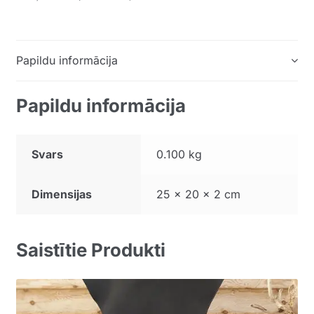
pieaugušajiem
un
derēs
Papildu informācija
galvas
apkārtmēram
60cm-
Papildu informācija
64cm.
quantity
Svars
0.100 kg
Dimensijas
25 × 20 × 2 cm
Saistītie Produkti