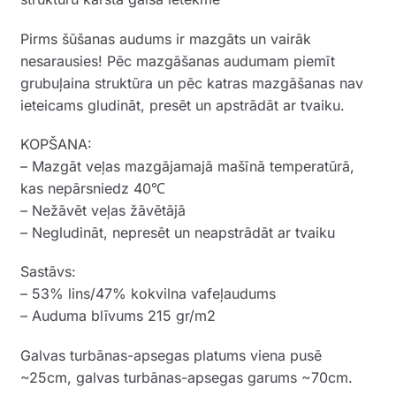
Pirms šūšanas audums ir mazgāts un vairāk
nesarausies! Pēc mazgāšanas audumam piemīt
grubuļaina struktūra un pēc katras mazgāšanas nav
ieteicams gludināt, presēt un apstrādāt ar tvaiku.
KOPŠANA:
– Mazgāt veļas mazgājamajā mašīnā temperatūrā,
kas nepārsniedz 40℃
– Nežāvēt veļas žāvētājā
– Negludināt, nepresēt un neapstrādāt ar tvaiku
Sastāvs:
– 53% lins/47% kokvilna vafeļaudums
– Auduma blīvums 215 gr/m2
Galvas turbānas-apsegas platums viena pusē
~25cm, galvas turbānas-apsegas garums ~70cm.