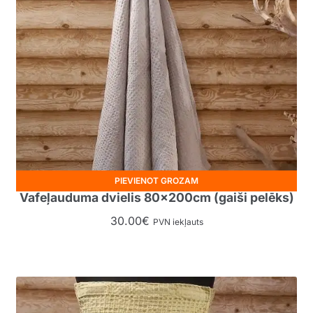
PIEVIENOT GROZAM
Vafeļauduma dvielis 80x200cm (gaiši pelēks)
30.00
€
PVN iekļauts