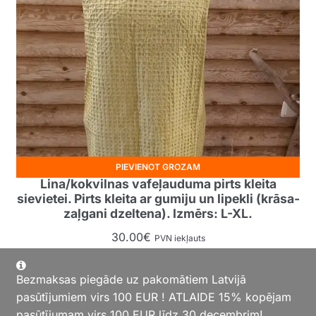
PIEVIENOT GROZAM
Lina/kokvilnas vafeļauduma pirts kleita
sievietei. Pirts kleita ar gumiju un lipekli (krāsa-
zaļgani dzeltena). Izmērs: L-XL.
30.00
€
PVN iekļauts
Bezmaksas piegāde uz pakomātiem Latvijā
pasūtījumiem virs 100 EUR ! ATLAIDE 15% kopējam
pasūtījumam virs 100 EUR līdz 30.decembrim!