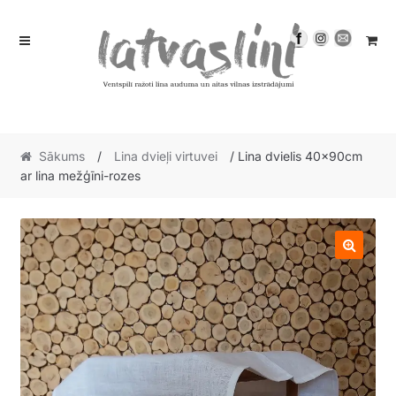
Skip
Skip
to
to
navigation
content
Sākums
/
Lina dvieļi virtuvei
/ Lina dvielis 40x90cm
ar lina mežģīni-rozes
🔍