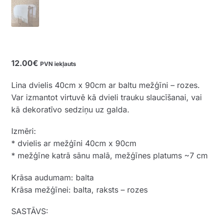
12.00
€
PVN iekļauts
Lina dvielis 40cm x 90cm ar baltu mežģīni – rozes.
Var izmantot virtuvē kā dvieli trauku slaucīšanai, vai
kā dekoratīvo sedziņu uz galda.
Izmēri:
* dvielis ar mežģīni 40cm x 90cm
* mežģīne katrā sānu malā, mežģīnes platums ~7 cm
Krāsa audumam: balta
Krāsa mežģīnei: balta, raksts – rozes
SASTĀVS: