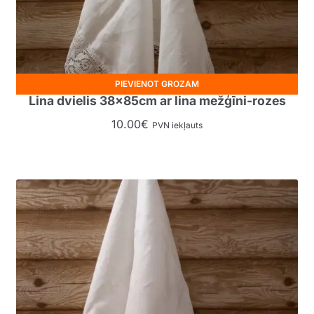
PIEVIENOT GROZAM
Lina dvielis 38x85cm ar lina mežģīni-rozes
10.00
€
PVN iekļauts