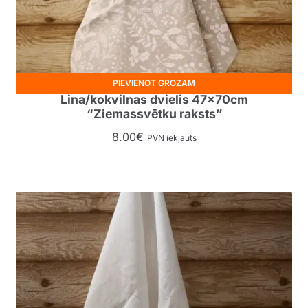
PIEVIENOT GROZAM
Lina/kokvilnas dvielis 47x70cm
“Ziemassvētku raksts”
8.00
€
PVN iekļauts