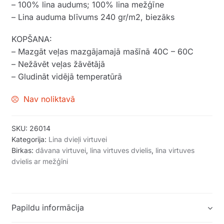
– 100% lina audums; 100% lina mežģīne
– Lina auduma blīvums 240 gr/m2, biezāks
KOPŠANA:
– Mazgāt veļas mazgājamajā mašīnā 40C – 60C
– Nežāvēt veļas žāvētājā
– Gludināt vidējā temperatūrā
Nav noliktavā
SKU:
26014
Kategorija:
Lina dvieļi virtuvei
Birkas:
dāvana virtuvei
,
lina virtuves dvielis
,
lina virtuves
dvielis ar mežģīni
Papildu informācija