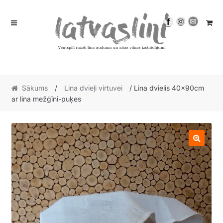
Skip
Skip
to
to
navigation
content
Sākums
/
Lina dvieļi virtuvei
/ Lina dvielis 40x90cm
ar lina mežģīni-puķes
🔍