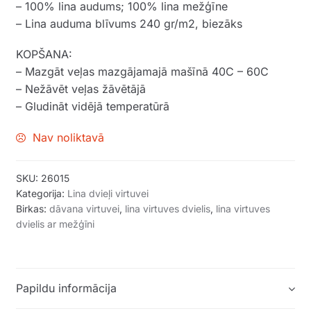
– 100% lina audums; 100% lina mežģīne
– Lina auduma blīvums 240 gr/m2, biezāks
KOPŠANA:
– Mazgāt veļas mazgājamajā mašīnā 40C – 60C
– Nežāvēt veļas žāvētājā
– Gludināt vidējā temperatūrā
Nav noliktavā
SKU:
26015
Kategorija:
Lina dvieļi virtuvei
Birkas:
dāvana virtuvei
,
lina virtuves dvielis
,
lina virtuves
dvielis ar mežģīni
Papildu informācija