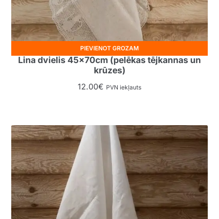
PIEVIENOT GROZAM
Lina dvielis 45x70cm (pelēkas tējkannas un
krūzes)
12.00
€
PVN iekļauts