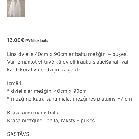
12.00
€
PVN iekļauts
Lina dvielis 40cm x 90cm ar baltu mežģīni – puķes.
Var izmantot virtuvē kā dvieli trauku slaucīšanai, vai
kā dekoratīvo sedziņu uz galda.
Izmēri:
* dvielis ar mežģīni 40cm x 90cm
* mežģīne katrā sānu malā, mežģīnes platums ~7 cm
Krāsa audumam: balta
Krāsa mežģīnei: balta, raksts – puķes
SASTĀVS: