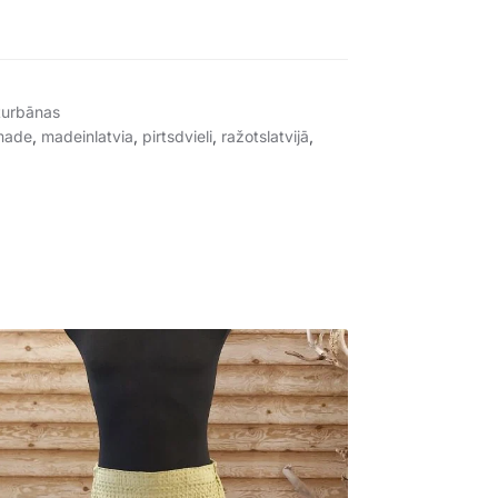
 turbānas
made
,
madeinlatvia
,
pirtsdvieli
,
ražotslatvijā
,