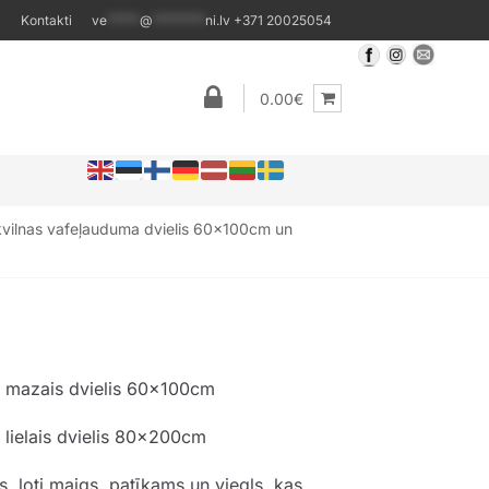
Kontakti
ve
*****
@
********
ni.lv
+371 20025054
0.00€
okvilnas vafeļauduma dvielis 60x100cm un
a mazais dvielis 60x100cm
 lielais dvielis 80x200cm
, ļoti maigs, patīkams un viegls, kas