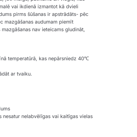
alē vai ikdienā izmantot kā dvieli
dums pirms šūšanas ir apstrādāts- pēc
Pēc mazgāšanas audumam piemīt
s mazgāšanas nav ieteicams gludināt,
īnā temperatūrā, kas nepārsniedz 40℃
ādāt ar tvaiku.
udums
 nesatur nelabvēlīgas vai kaitīgas vielas