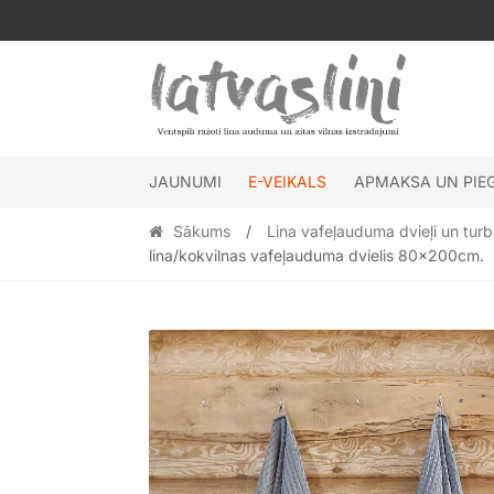
Skip
Skip
to
to
navigation
content
JAUNUMI
E-VEIKALS
APMAKSA UN PIE
Sākums
/
Lina vafeļauduma dvieļi un tur
lina/kokvilnas vafeļauduma dvielis 80x200cm.