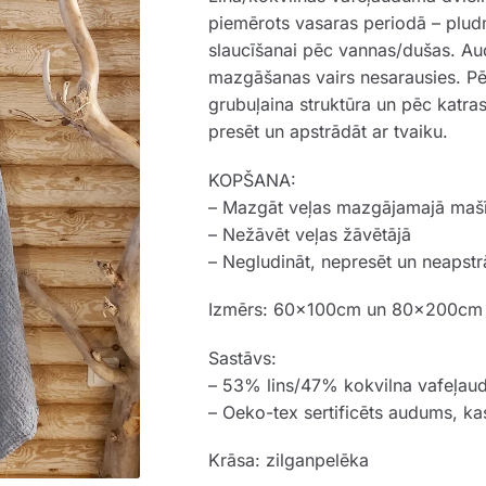
piemērots vasaras periodā – pludm
slaucīšanai pēc vannas/dušas. Au
mazgāšanas vairs nesarausies. 
grubuļaina struktūra un pēc katra
presēt un apstrādāt ar tvaiku.
KOPŠANA:
– Mazgāt veļas mazgājamajā maš
– Nežāvēt veļas žāvētājā
– Negludināt, nepresēt un neapstr
Izmērs: 60x100cm un 80x200cm
Sastāvs:
– 53% lins/47% kokvilna vafeļa
– Oeko-tex sertificēts audums, kas
Krāsa: zilganpelēka