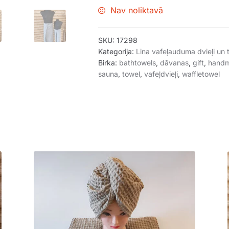
Nav noliktavā
SKU:
17298
Kategorija:
Lina vafeļauduma dvieļi un
Birka:
bathtowels
,
dāvanas
,
gift
,
hand
sauna
,
towel
,
vafeļdvieļi
,
waffletowel