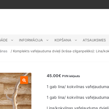
GĀDE
INFORMĀCIJA
KOPŠANA
ATSAUKSMES
bānas
/ Komplekts vafeļauduma dvieļi (krāsa-zilganpelēks): Lina/k
45.00
€
PVN iekļauts
1 gab lina/ kokvilnas vafeļaudum
🔍
1 gab lina/ kokvilnas vafeļauduma
Lina/kokvilnas vafeļauduma dvielis