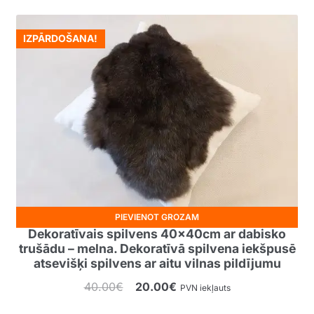
IZPĀRDOŠANA!
PIEVIENOT GROZAM
Dekoratīvais spilvens 40x40cm ar dabisko
trušādu – melna. Dekoratīvā spilvena iekšpusē
atsevišķi spilvens ar aitu vilnas pildījumu
Original
Current
40.00
€
20.00
€
PVN iekļauts
price
price