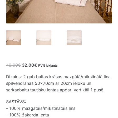
Original
Current
40.00
€
32.00
€
PVN iekļauts
price
price
Dizains: 2 gab baltas krāsas mazgātā/mīkstinātā lina
was:
is:
spilvendrānas 50x70cm ar 20cm ieloku un
40.00€.
32.00€.
sarkanbaltu tautisku lentas apdari vertikāli 1 pusē.
SASTĀVS:
– 100% mazgātais/mīkstinātais lins
– 100% žakarda lenta