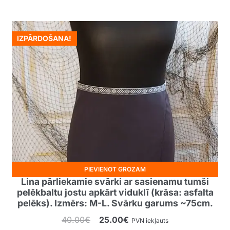
was:
is:
40.00€.
20.00€.
IZPĀRDOŠANA!
PIEVIENOT GROZAM
Lina pārliekamie svārki ar sasienamu tumši
pelēkbaltu jostu apkārt viduklī (krāsa: asfalta
pelēks). Izmērs: M-L. Svārku garums ~75cm.
Original
Current
40.00
€
25.00
€
PVN iekļauts