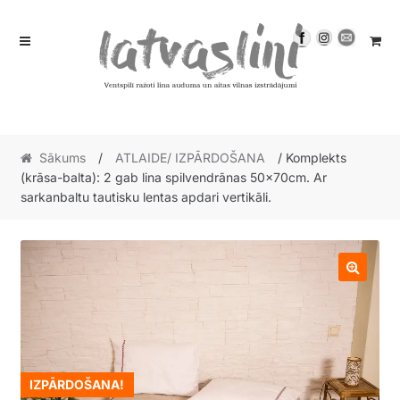
Skip
Skip
to
to
navigation
content
Sākums
/
ATLAIDE/ IZPĀRDOŠANA
/ Komplekts
(krāsa-balta): 2 gab lina spilvendrānas 50x70cm. Ar
sarkanbaltu tautisku lentas apdari vertikāli.
🔍
IZPĀRDOŠANA!