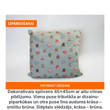
price
price
was:
is:
40.00€.
25.00€.
IZPĀRDOŠANA!
PIEVIENOT GROZAM
Dekoratīvais spilvens 45x45cm ar aitu vilnas
pildījumu. Viena puse trikotāža ar dizainu-
piparkūkas un otra puse lina auduma krāsa –
smilšu brūna. Slēptais slēdzējs, krāsa – brūna.