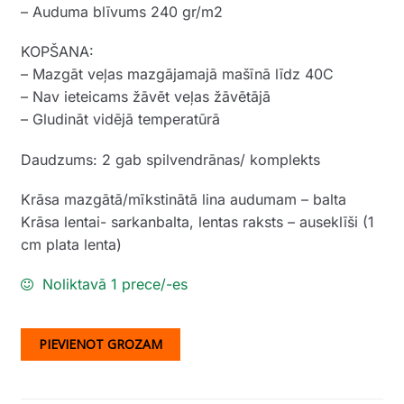
– Auduma blīvums 240 gr/m2
KOPŠANA:
– Mazgāt veļas mazgājamajā mašīnā līdz 40C
– Nav ieteicams žāvēt veļas žāvētājā
– Gludināt vidējā temperatūrā
Daudzums: 2 gab spilvendrānas/ komplekts
Krāsa mazgātā/mīkstinātā lina audumam – balta
Krāsa lentai- sarkanbalta, lentas raksts – auseklīši (1
cm plata lenta)
Noliktavā 1 prece/-es
PIEVIENOT GROZAM