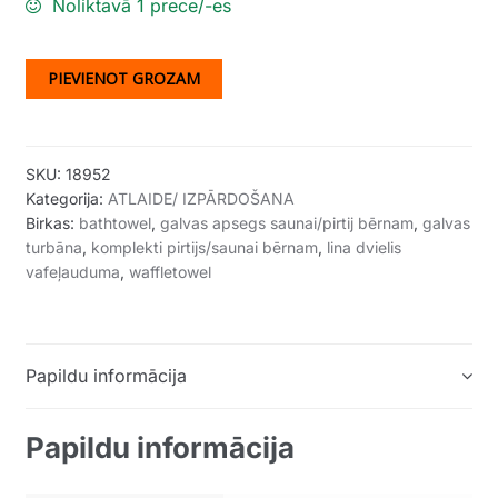
Noliktavā 1 prece/-es
PIEVIENOT GROZAM
SKU:
18952
Kategorija:
ATLAIDE/ IZPĀRDOŠANA
Birkas:
bathtowel
,
galvas apsegs saunai/pirtij bērnam
,
galvas
turbāna
,
komplekti pirtijs/saunai bērnam
,
lina dvielis
vafeļauduma
,
waffletowel
Papildu informācija
Papildu informācija