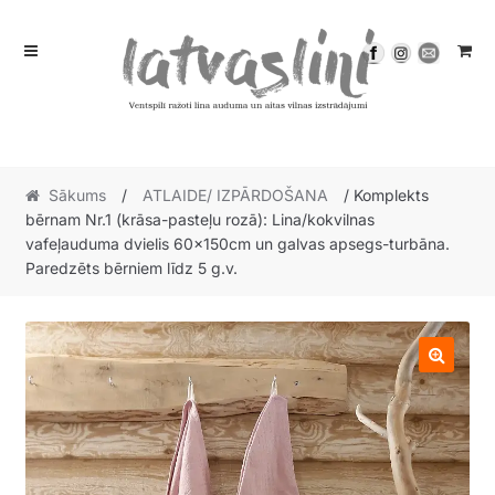
Skip
Skip
to
to
navigation
content
Sākums
/
ATLAIDE/ IZPĀRDOŠANA
/ Komplekts
bērnam Nr.1 (krāsa-pasteļu rozā): Lina/kokvilnas
vafeļauduma dvielis 60x150cm un galvas apsegs-turbāna.
Paredzēts bērniem līdz 5 g.v.
🔍