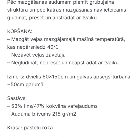
Pēc mazgāšanas audumam piemīt grubuļaina
struktūra un pēc katras mazgāšanas nav ieteicams
gludināt, presēt un apstrādāt ar tvaiku.
KOPŠANA:
– Mazgāt veļas mazgājamajā mašīnā temperatūrā,
kas nepārsniedz 40℃
– Nežāvēt veļas žāvētājā
– Negludināt, nepresēt un neapstrādāt ar tvaiku.
Izmērs: dvielis 60x150cm un galvas apsegs-turbāna
~50cm garumā.
Sastāvs:
– 53% lins/47% kokvilna vafeļaudums
– Auduma blīvums 215 gr/m2
Krāsa: pasteļu rozā