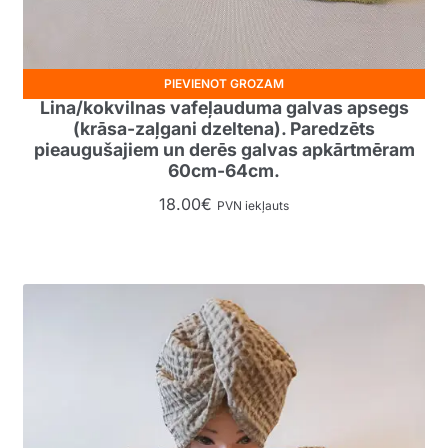
PIEVIENOT GROZAM
Lina/kokvilnas vafeļauduma galvas apsegs
(krāsa-zaļgani dzeltena). Paredzēts
pieaugušajiem un derēs galvas apkārtmēram
60cm-64cm.
18.00
€
PVN iekļauts