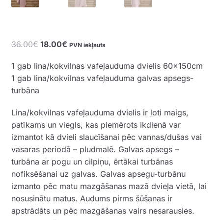
Original
Current
36.00
€
18.00
€
PVN iekļauts
price
price
1 gab lina/kokvilnas vafeļauduma dvielis 60x150cm
was:
is:
1 gab lina/kokvilnas vafeļauduma galvas apsegs-
36.00€.
18.00€.
turbāna
Lina/kokvilnas vafeļauduma dvielis ir ļoti maigs,
patīkams un viegls, kas piemērots ikdienā var
izmantot kā dvieli slaucīšanai pēc vannas/dušas vai
vasaras periodā – pludmalē. Galvas apsegs –
turbāna ar pogu un cilpiņu, ērtākai turbānas
nofiksēšanai uz galvas. Galvas apsegu-turbānu
izmanto pēc matu mazgāšanas mazā dvieļa vietā, lai
nosusinātu matus. Audums pirms šūšanas ir
apstrādāts un pēc mazgāšanas vairs nesarausies.