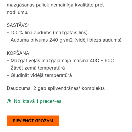
mazgāšanas paliek nemainīga kvalitāte pret
nodilumu.
SASTĀVS:
– 100% lina audums (mazgātais lins)
– Auduma blīvums 240 gr/m2 (vidēji biezs audums)
KOPŠANA:
– Mazgāt veļas mazgājamajā mašīnā 40C – 60C
– Žāvēt zemā temperatūrā
– Gludināt vidējā temperatūrā
Daudzums: 2 gab spilvendrānas/ komplekts
Noliktavā 1 prece/-es
PIEVIENOT GROZAM