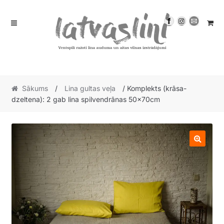
Skip
Skip
to
to
navigation
content
Sākums
/
Lina gultas veļa
/ Komplekts (krāsa-
dzeltena): 2 gab lina spilvendrānas 50x70cm
🔍