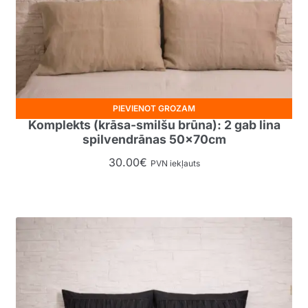
PIEVIENOT GROZAM
Komplekts (krāsa-smilšu brūna): 2 gab lina
spilvendrānas 50x70cm
30.00
€
PVN iekļauts