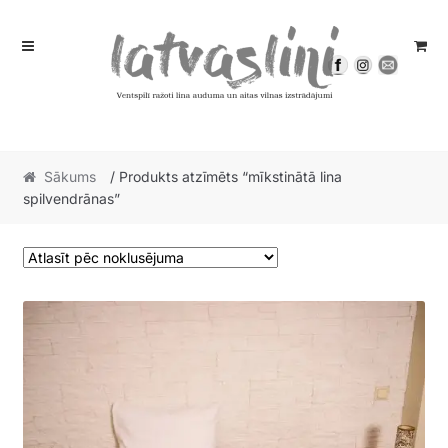
Skip
Skip
to
to
navigation
content
Sākums
/ Produkts atzīmēts “mīkstinātā lina
spilvendrānas”