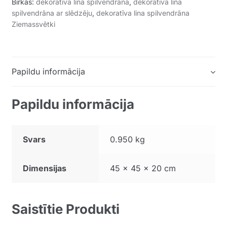
Birkas:
dekoratīva lina spilvendrāna
,
dekoratīva lina
spilvendrāna ar slēdzēju
,
dekoratīva lina spilvendrāna
Ziemassvētki
Papildu informācija
Papildu informācija
Svars
0.950 kg
Dimensijas
45 × 45 × 20 cm
Saistītie Produkti