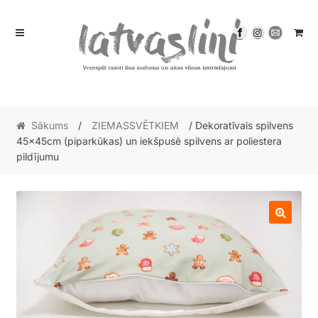
Skip
Skip
to
to
navigation
content
Sākums
/
ZIEMASSVĒTKIEM
/ Dekoratīvais spilvens
45x45cm (piparkūkas) un iekšpusē spilvens ar poliestera
pildījumu
🔍