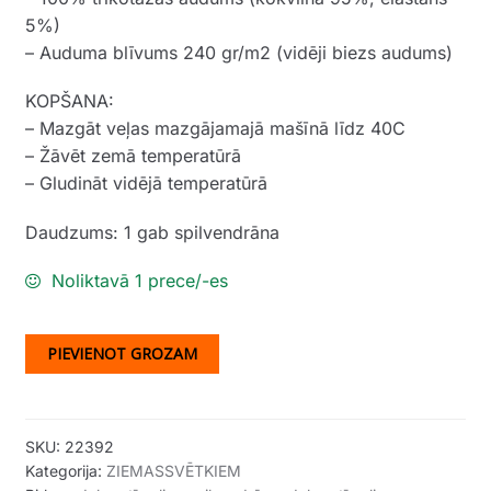
5%)
– Auduma blīvums 240 gr/m2 (vidēji biezs audums)
KOPŠANA:
– Mazgāt veļas mazgājamajā mašīnā līdz 40C
– Žāvēt zemā temperatūrā
– Gludināt vidējā temperatūrā
Daudzums: 1 gab spilvendrāna
Noliktavā 1 prece/-es
PIEVIENOT GROZAM
SKU:
22392
Kategorija:
ZIEMASSVĒTKIEM