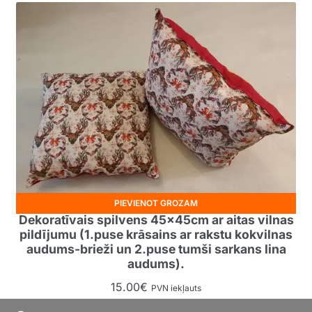
PIEVIENOT GROZAM
Dekoratīvais spilvens 45x45cm ar aitas vilnas
pildījumu (1.puse krāsains ar rakstu kokvilnas
audums-brieži un 2.puse tumši sarkans lina
audums).
15.00
€
PVN iekļauts