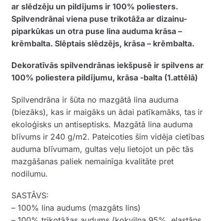
ar slēdzēju un pildījums ir 100% poliesters.
Spilvendrānai viena puse trikotāža ar dizainu-
piparkūkas un otra puse lina auduma krāsa –
krēmbalta. Slēptais slēdzējs, krāsa – krēmbalta.
Dekoratīvās spilvendrānas iekšpusē ir spilvens ar
100% poliestera pildījumu, krāsa -balta (1.attēlā)
Spilvendrāna ir šūta no mazgātā lina auduma
(biezāks), kas ir maigāks un ādai patīkamāks, tas ir
ekoloģisks un antiseptisks. Mazgātā lina auduma
blīvums ir 240 g/m2. Pateicoties šim vidēja cietības
auduma blīvumam, gultas veļu lietojot un pēc tās
mazgāšanas paliek nemainīga kvalitāte pret
nodilumu.
SASTĀVS:
– 100% lina audums (mazgāts lins)
– 100% trikotāžas audums (kokvilna 95%, elastāns