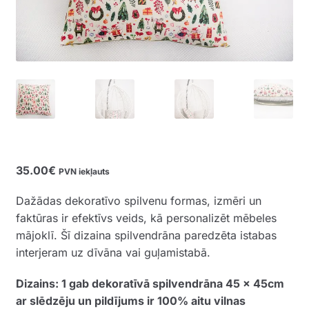
35.00
€
PVN iekļauts
Dažādas dekoratīvo spilvenu formas, izmēri un
faktūras ir efektīvs veids, kā personalizēt mēbeles
mājoklī. Šī dizaina spilvendrāna paredzēta istabas
interjeram uz dīvāna vai guļamistabā.
Dizains: 1 gab dekoratīvā spilvendrāna 45 x 45cm
ar slēdzēju un pildījums ir 100% aitu vilnas