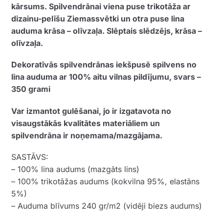
kārsums. Spilvendrānai viena puse trikotāža ar
dizainu-pelīšu Ziemassvētki un otra puse lina
auduma krāsa – olīvzaļa. Slēptais slēdzējs, krāsa –
olīvzaļa.
Dekoratīvās spilvendrānas iekšpusē spilvens no
lina auduma ar 100% aitu vilnas pildījumu, svars –
350 grami
Var izmantot gulēšanai, jo ir izgatavota no
visaugstākās kvalitātes materiāliem un
spilvendrāna ir noņemama/mazgājama.
SASTĀVS:
– 100% lina audums (mazgāts lins)
– 100% trikotāžas audums (kokvilna 95%, elastāns
5%)
– Auduma blīvums 240 gr/m2 (vidēji biezs audums)