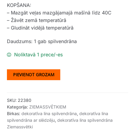
KOPŠANA:
– Mazgāt veļas mazgājamajā mašīnā līdz 40C
– Žāvēt zemā temperatūrā
– Gludināt vidējā temperatūrā
Daudzums: 1 gab spilvendrāna
Noliktavā 1 prece/-es
PIEVIENOT GROZAM
SKU:
22380
Kategorija:
ZIEMASSVĒTKIEM
Birkas:
dekoratīva lina spilvendrāna
,
dekoratīva lina
spilvendrāna ar slēdzēju
,
dekoratīva lina spilvendrāna
Ziemassvētki