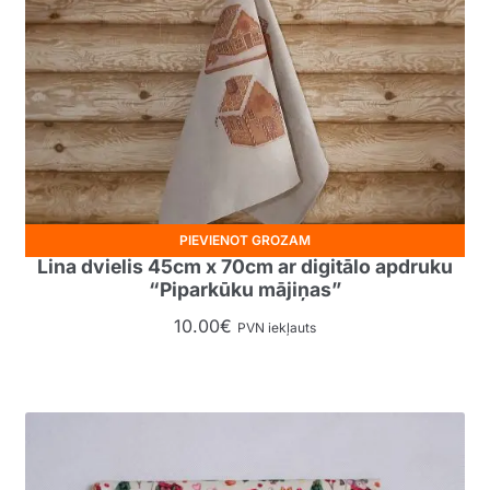
PIEVIENOT GROZAM
Lina dvielis 45cm x 70cm ar digitālo apdruku
“Piparkūku mājiņas”
10.00
€
PVN iekļauts