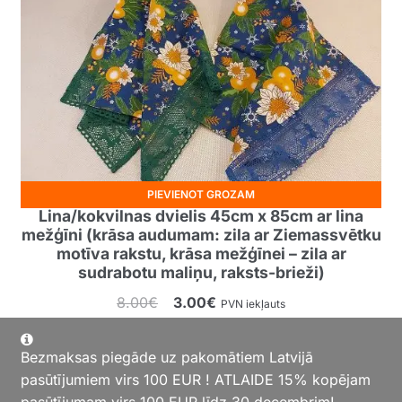
PIEVIENOT GROZAM
Lina/kokvilnas dvielis 45cm x 85cm ar lina
mežģīni (krāsa audumam: zila ar Ziemassvētku
motīva rakstu, krāsa mežģīnei – zila ar
sudrabotu maliņu, raksts-brieži)
Original
Current
8.00
€
3.00
€
PVN iekļauts
price
price
was:
is:
Bezmaksas piegāde uz pakomātiem Latvijā
8.00€.
3.00€.
pasūtījumiem virs 100 EUR ! ATLAIDE 15% kopējam