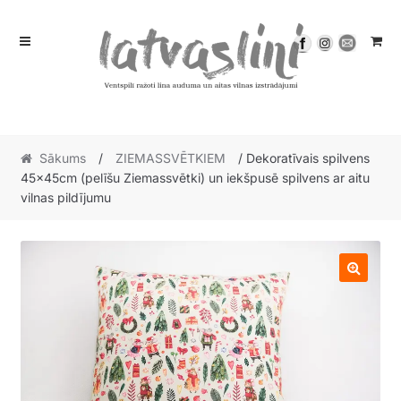
Skip
Skip
to
to
navigation
content
Sākums
/
ZIEMASSVĒTKIEM
/ Dekoratīvais spilvens
45x45cm (pelīšu Ziemassvētki) un iekšpusē spilvens ar aitu
vilnas pildījumu
🔍