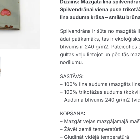
Dizains: Mazgātā lina spilvendr
Spilvendrānai viena puse trikotā
lina auduma krāsa – smilšu brūna
Spilvendrāna ir šūta no mazgātā l
ādai patīkamāks, tas ir ekoloģisk
blīvums ir 240 g/m2. Pateicoties
gultas veļu lietojot un pēc tās ma
nodilumu.
SASTĀVS:
– 100% lina audums (mazgāts lins
– 100% trikotāžas audums (kokvi
– Auduma blīvums 240 gr/m2 (vid
KOPŠANA:
– Mazgāt veļas mazgājamajā maš
– Žāvēt zemā temperatūrā
– Gludināt vidējā temperatūrā