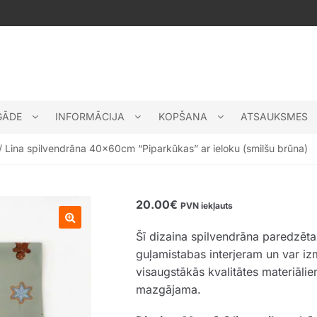
GĀDE
INFORMĀCIJA
KOPŠANA
ATSAUKSMES
/ Lina spilvendrāna 40x60cm “Piparkūkas” ar ieloku (smilšu brūna)
20.00
€
PVN iekļauts
Šī dizaina spilvendrāna paredzēt
🔍
guļamistabas interjeram un var izm
visaugstākās kvalitātes materiāl
mazgājama.