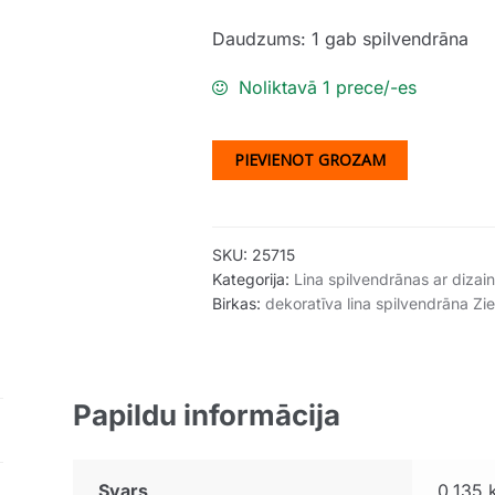
Daudzums: 1 gab spilvendrāna
Noliktavā 1 prece/-es
PIEVIENOT GROZAM
SKU:
25715
Kategorija:
Lina spilvendrānas ar dizai
Birkas:
dekoratīva lina spilvendrāna Zi
Papildu informācija
Svars
0.135 