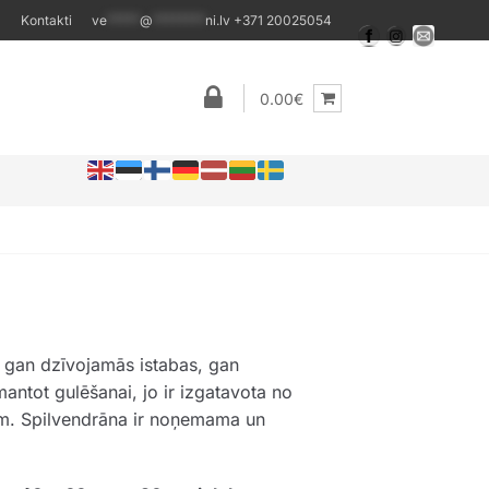
Kontakti
ve
*****
@
********
ni.lv
+371 20025054
0.00€
a gan dzīvojamās istabas, gan
antot gulēšanai, jo ir izgatavota no
iem. Spilvendrāna ir noņemama un