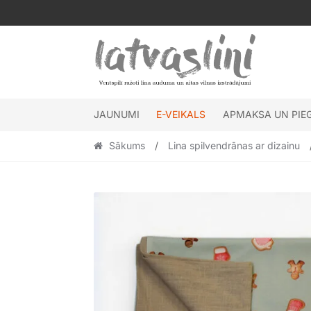
Skip
Skip
to
to
navigation
content
JAUNUMI
E-VEIKALS
APMAKSA UN PIE
Sākums
/
Lina spilvendrānas ar dizainu