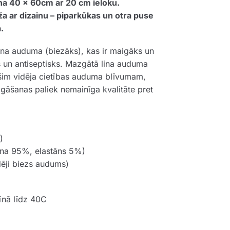
āna 40 x 60cm ar 20 cm ieloku.
ža ar dizainu – piparkūkas un otra puse
.
ina auduma (biezāks), kas ir maigāks un
s un antiseptisks. Mazgātā lina auduma
 šim vidēja cietības auduma blīvumam,
zgāšanas paliek nemainīga kvalitāte pret
)
lna 95%, elastāns 5%)
ēji biezs audums)
īnā līdz 40C