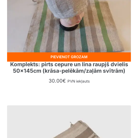
PIEVIENOT GROZAM
Komplekts: pirts cepure un lina raupjš dvielis
50x145cm (krāsa-pelēkām/zaļām svītrām)
30.00
€
PVN iekļauts