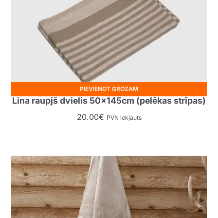
PIEVIENOT GROZAM
Lina raupjš dvielis 50x145cm (pelēkas strīpas)
20.00
€
PVN iekļauts