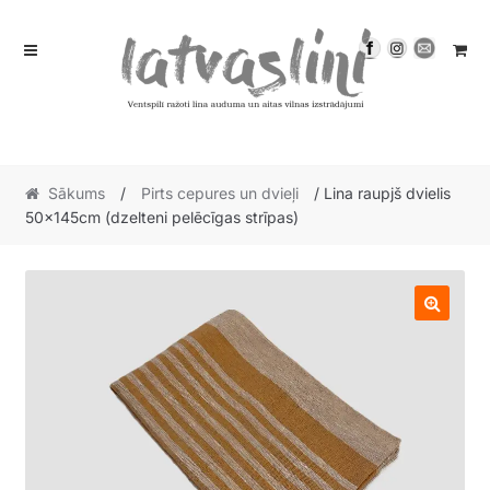
Skip
Skip
to
to
navigation
content
Sākums
/
Pirts cepures un dvieļi
/ Lina raupjš dvielis
50x145cm (dzelteni pelēcīgas strīpas)
🔍