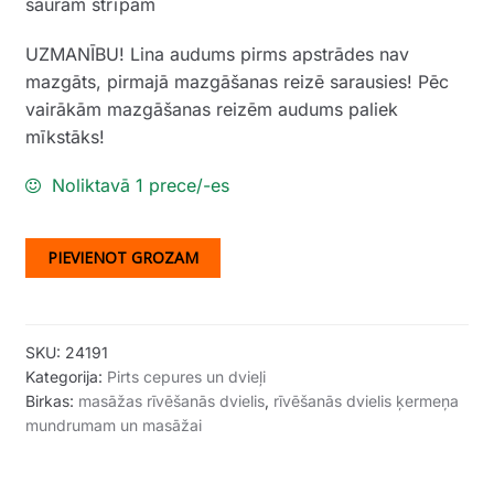
šaurām strīpām
UZMANĪBU! Lina audums pirms apstrādes nav
mazgāts, pirmajā mazgāšanas reizē sarausies! Pēc
vairākām mazgāšanas reizēm audums paliek
mīkstāks!
Noliktavā 1 prece/-es
PIEVIENOT GROZAM
SKU:
24191
Kategorija:
Pirts cepures un dvieļi
Birkas:
masāžas rīvēšanās dvielis
,
rīvēšanās dvielis ķermeņa
mundrumam un masāžai