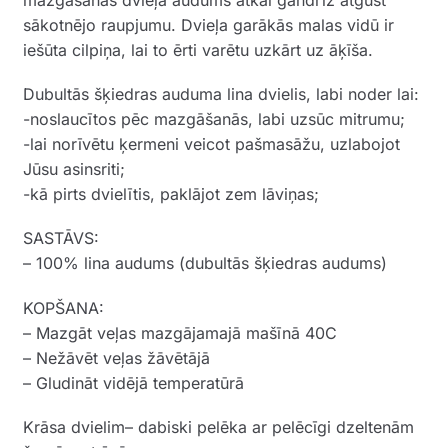
sākotnējo raupjumu. Dvieļa garākās malas vidū ir
iešūta cilpiņa, lai to ērti varētu uzkārt uz āķīša.
Dubultās šķiedras auduma lina dvielis, labi noder lai:
-noslaucītos pēc mazgāšanās, labi uzsūc mitrumu;
-lai norīvētu ķermeni veicot pašmasāžu, uzlabojot
Jūsu asinsriti;
-kā pirts dvielītis, paklājot zem lāviņas;
SASTĀVS:
– 100% lina audums (dubultās šķiedras audums)
KOPŠANA:
– Mazgāt veļas mazgājamajā mašīnā 40C
– Nežāvēt veļas žāvētājā
– Gludināt vidējā temperatūrā
Krāsa dvielim– dabiski pelēka ar pelēcīgi dzeltenām