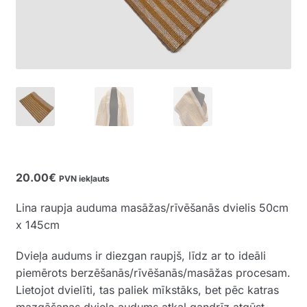
20.00
€
PVN iekļauts
Lina raupja auduma masāžas/rīvēšanās dvielis 50cm
x 145cm
Dvieļa audums ir diezgan raupjš, līdz ar to ideāli
piemērots berzēšanās/rīvēšanās/masāžas procesam.
Lietojot dvielīti, tas paliek mīkstāks, bet pēc katras
mazgāšanas dvieļa audums atkal gandrīz atgūst