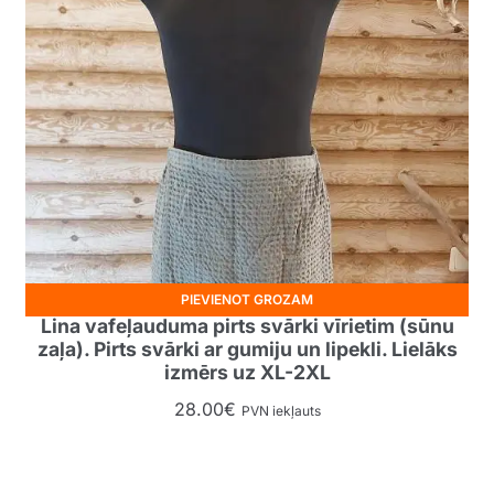
PIEVIENOT GROZAM
Lina vafeļauduma pirts svārki vīrietim (sūnu
zaļa). Pirts svārki ar gumiju un lipekli. Lielāks
izmērs uz XL-2XL
28.00
€
PVN iekļauts