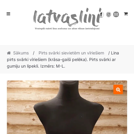
Skip
Skip
to
to
navigation
content
Sākums
/
Pirts svārki sievietēm un vīriešiem
/ Lina
pirts svārki vīriešiem (krāsa-gaiši pelēka). Pirts svārki ar
gumiju un lipekli. Izmērs: M-L.
🔍