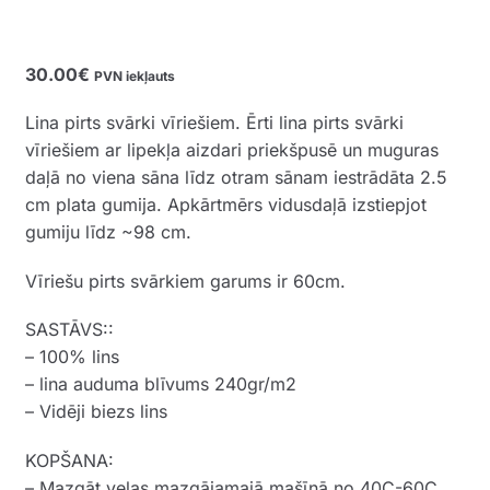
30.00
€
PVN iekļauts
Lina pirts svārki vīriešiem. Ērti lina pirts svārki
vīriešiem ar lipekļa aizdari priekšpusē un muguras
daļā no viena sāna līdz otram sānam iestrādāta 2.5
cm plata gumija. Apkārtmērs vidusdaļā izstiepjot
gumiju līdz ~98 cm.
Vīriešu pirts svārkiem garums ir 60cm.
SASTĀVS::
– 100% lins
– lina auduma blīvums 240gr/m2
– Vidēji biezs lins
KOPŠANA:
– Mazgāt veļas mazgājamajā mašīnā no 40C-60C