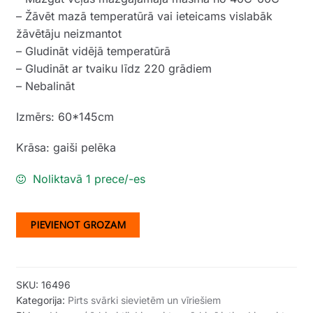
– Žāvēt mazā temperatūrā vai ieteicams vislabāk
žāvētāju neizmantot
– Gludināt vidējā temperatūrā
– Gludināt ar tvaiku līdz 220 grādiem
– Nebalināt
Izmērs: 60*145cm
Krāsa: gaiši pelēka
Noliktavā 1 prece/-es
PIEVIENOT GROZAM
SKU:
16496
Kategorija:
Pirts svārki sievietēm un vīriešiem