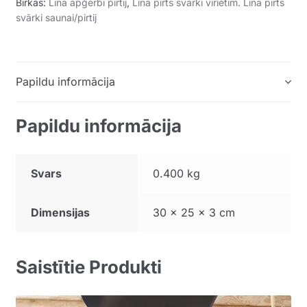
Birkas:
Lina apģērbi pirtij
,
Lina pirts svārki vīrietim. Lina pirts
svārki saunai/pirtij
Papildu informācija
Papildu informācija
Svars
0.400 kg
Dimensijas
30 × 25 × 3 cm
Saistītie Produkti