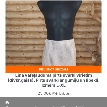
PIEVIENOT GROZAM
Lina vafeļauduma pirts svārki vīrietim
(divkr.gaišs). Pirts svārki ar gumiju un lipekli.
Izmērs L-XL
25.00
€
PVN iekļauts