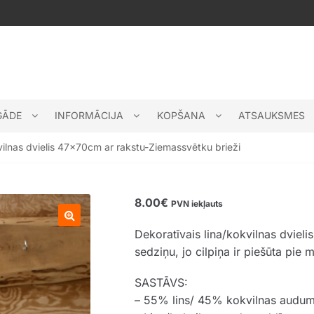
GĀDE
INFORMĀCIJA
KOPŠANA
ATSAUKSMES
vilnas dvielis 47x70cm ar rakstu-Ziemassvētku brieži
8.00
€
PVN iekļauts
Dekoratīvais lina/kokvilnas dviel
🔍
sedziņu, jo cilpiņa ir piešūta pie m
SASTĀVS:
– 55% lins/ 45% kokvilnas audu