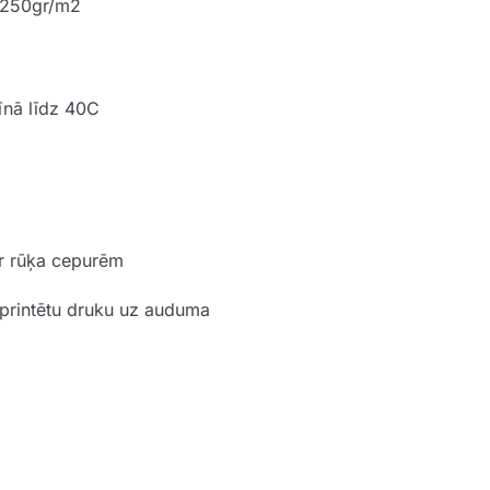
s 250gr/m2
īnā līdz 40C
 ar rūķa cepurēm
 printētu druku uz auduma