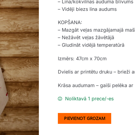
– Lina/kokvilnas auduma blīvum
– Vidēji biezs lina audums
KOPŠANA:
– Mazgāt veļas mazgājamajā maš
– Nežāvēt veļas žāvētājā
– Gludināt vidējā temperatūrā
Izmērs: 47cm x 70cm
Dvielis ar printētu druku – brieži
Krāsa audumam – gaiši pelēka ar
Noliktavā 1 prece/-es
PIEVIENOT GROZAM