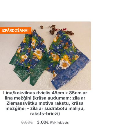
IZPĀRDOŠANA!
Lina/kokvilnas dvielis 45cm x 85cm ar
lina mežģīni (krāsa audumam: zila ar
Ziemassvētku motīva rakstu, krāsa
mežģīnei – zila ar sudrabotu maliņu,
raksts-brieži)
Original
Current
8.00
€
3.00
€
PVN iekļauts
price
price