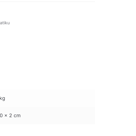
atiku
kg
0 × 2 cm