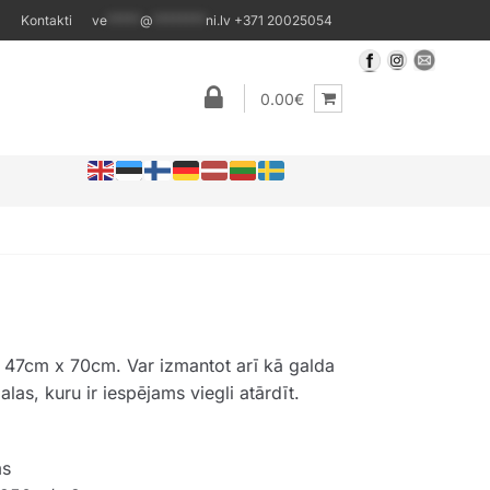
Kontakti
ve
*****
@
********
ni.lv
+371 20025054
0.00€
is 47cm x 70cm. Var izmantot arī kā galda
alas, kuru ir iespējams viegli atārdīt.
ms