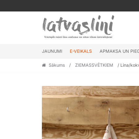
Skip
Skip
to
to
navigation
content
JAUNUMI
E-VEIKALS
APMAKSA UN PIE
Sākums
/
ZIEMASSVĒTKIEM
/ Lina/kok