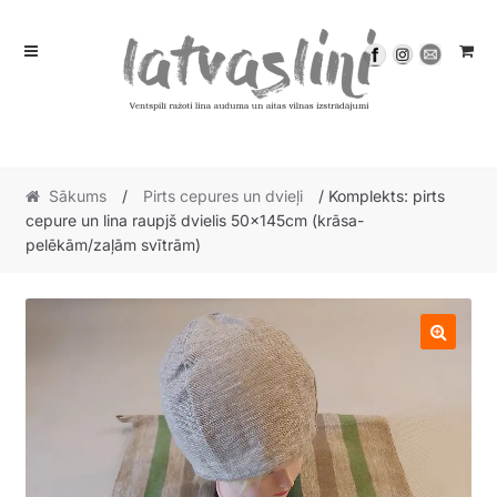
Skip
Skip
to
to
navigation
content
Sākums
/
Pirts cepures un dvieļi
/ Komplekts: pirts
cepure un lina raupjš dvielis 50x145cm (krāsa-
pelēkām/zaļām svītrām)
🔍