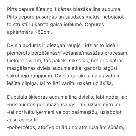
Pirts cepure šūta no 1 kārtas biezāka lina auduma.
Pirts cepure pasargās un saudzēs matus, nebojājot
to struktūru karsta gaisa ietekmē. Cepures
apkārtmērs ~62cm.
Dvieļa audums ir diezgan raupjš, līdz ar to ideāli
piemērots berzēšanās/rīvēšanās/masāžas procesam.
Lietojot dvielīti, tas paliek mīkstāks, bet pēc katras
mazgāšanas dvieļa audums atkal gandrīz atgūst
sākotnējo raupjumu. Dvieļa garākās malas vidū ir
iešūta cilpiņa, lai to ērti varētu uzkārt uz āķīša.
Dubultās šķiedras auduma lina dvielis, labi noder lai:
-noslaucītos pēc mazgāšanās, labi uzsūc mitrumu;
-lai norīvētu ķermeni veicot pašmasāžu, uzlabojot
Jūsu asinsriti;
-noberzētos, atbrīvojot ādu no atmirušajām šūnām;