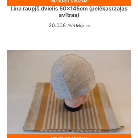
PIEVIENOT GROZAM
Lina raupjš dvielis 50x145cm (pelēkas/zaļas
svītras)
20.00
€
PVN iekļauts