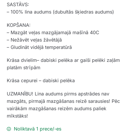
SASTĀVS:
– 100% lina audums (dubultās šķiedras audums)
KOPŠANA:
– Mazgāt veļas mazgājamajā mašīnā 40C
– Nežāvēt veļas žāvētājā
– Gludināt vidējā temperatūrā
Krāsa dvielim– dabiski pelēka ar gaiši pelēki zaļām
platām strīpām
Krāsa cepurei – dabiski pelēka
UZMANĪBU! Lina audums pirms apstrādes nav
mazgāts, pirmajā mazgāšanas reizē sarausies! Pēc
vairākām mazgāšanas reizēm audums paliek
mīkstāks!
Noliktavā 1 prece/-es