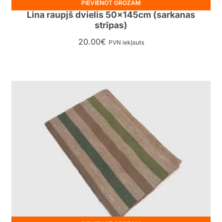
PIEVIENOT GROZAM
Lina raupjš dvielis 50x145cm (sarkanas
strīpas)
20.00
€
PVN iekļauts