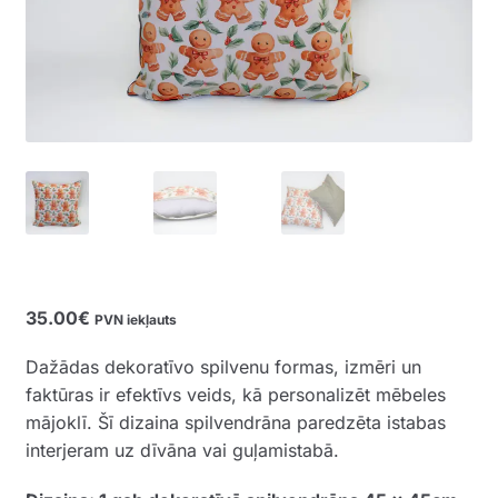
35.00
€
PVN iekļauts
Dažādas dekoratīvo spilvenu formas, izmēri un
faktūras ir efektīvs veids, kā personalizēt mēbeles
mājoklī. Šī dizaina spilvendrāna paredzēta istabas
interjeram uz dīvāna vai guļamistabā.