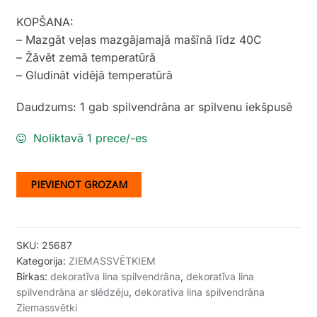
KOPŠANA:
– Mazgāt veļas mazgājamajā mašīnā līdz 40C
– Žāvēt zemā temperatūrā
– Gludināt vidējā temperatūrā
Daudzums: 1 gab spilvendrāna ar spilvenu iekšpusē
Noliktavā 1 prece/-es
PIEVIENOT GROZAM
SKU:
25687
Kategorija:
ZIEMASSVĒTKIEM
Birkas:
dekoratīva lina spilvendrāna
,
dekoratīva lina
spilvendrāna ar slēdzēju
,
dekoratīva lina spilvendrāna
Ziemassvētki