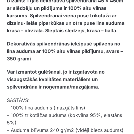
Dizains: 1 gab dekoratīvā spilvendrāna 45 x 45cm
ar slēdzēju un pildījums ir 100% aitu vilnas
kārsums. Spilvendrānai viena puse trikotāža ar
dizainu-lielās piparkūkas un otra puse lina auduma
krāsa – olīvzaļa. Slēptais slēdzējs, krāsa – balta.
Dekoratīvās spilvendrānas iekšpusē spilvens no
lina auduma ar 100% aitu vilnas pildījumu, svars –
350 grami
Var izmantot gulēšanai, jo ir izgatavota no
visaugstākās kvalitātes materiāliem un
spilvendrāna ir noņemama/mazgājama.
SASTĀVS:
– 100% lina audums (mazgāts lins)
– 100% trikotāžas audums (kokvilna 95%, elastāns
5%)
– Auduma blīvums 240 gr/m2 (vidēji biezs audums)