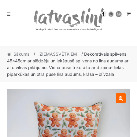
Skip
Skip
to
to
navigation
content
Sākums
/
ZIEMASSVĒTKIEM
/ Dekoratīvais spilvens
45x45cm ar slēdzēju un iekšpusē spilvens no lina auduma ar
aitu vilnas pildījumu. Viena puse trikotāža ar dizainu- lielās
piparkūkas un otra puse lina audums, krāsa – olīvzaļa
🔍