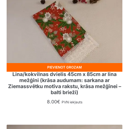
PIEVIENOT GROZAM
Lina/kokvilnas dvielis 45cm x 85cm ar lina
mežģīni (krāsa audumam: sarkana ar
Ziemassvētku motīva rakstu, krāsa mežģīnei –
balti brieži)
8.00
€
PVN iekļauts