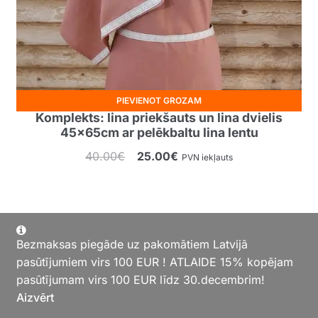
PIEVIENOT GROZAM
Komplekts: lina priekšauts un lina dvielis
45x65cm ar pelēkbaltu lina lentu
Original
Current
40.00
€
25.00
€
PVN iekļauts
price
price
was:
is:
40.00€.
25.00€.
Bezmaksas piegāde uz pakomātiem Latvijā
pasūtījumiem virs 100 EUR ! ATLAIDE 15% kopējam
latvaslini ©2026.
Shopper
Designed by
ShopperWP
.
pasūtījumam virs 100 EUR līdz 30.decembrim!
Aizvērt