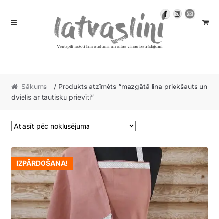
Skip
Skip
to
to
navigation
content
Sākums
/ Produkts atzīmēts “mazgātā lina priekšauts un
dvielis ar tautisku prievīti”
IZPĀRDOŠANA!