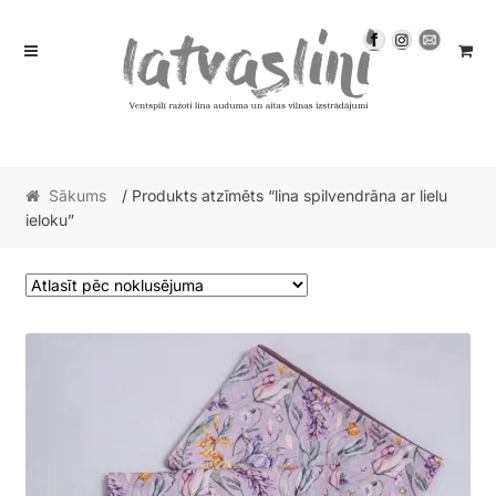
Skip
Skip
to
to
navigation
content
Sākums
/ Produkts atzīmēts “lina spilvendrāna ar lielu
ieloku”