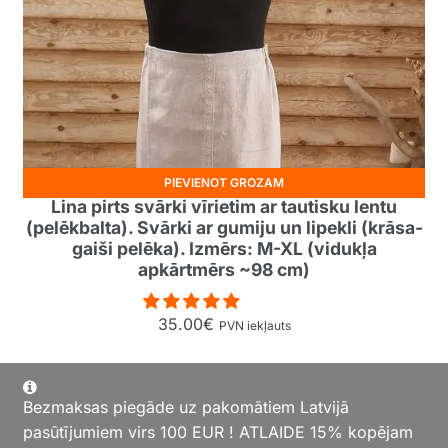
PIEVIENOT GROZAM
Lina pirts svārki vīrietim ar tautisku lentu
(pelēkbalta). Svārki ar gumiju un lipekli (krāsa-
gaiši pelēka). Izmērs: M-XL (vidukļa
apkārtmērs ~98 cm)
35.00
€
PVN iekļauts
Bezmaksas piegāde uz pakomātiem Latvijā
pasūtījumiem virs 100 EUR ! ATLAIDE 15% kopējam