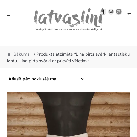
Skip
Skip
to
to
navigation
content
Sākums
/ Produkts atzīmēts “Lina pirts svārki ar tautisku
lentu. Lina pirts svārki ar prievīti vīrietim.”