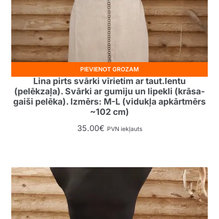
PIEVIENOT GROZAM
Lina pirts svārki vīrietim ar taut.lentu
(pelēkzaļa). Svārki ar gumiju un lipekli (krāsa-
gaiši pelēka). Izmērs: M-L (vidukļa apkārtmērs
~102 cm)
35.00
€
PVN iekļauts