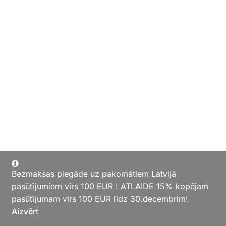
Bezmaksas piegāde uz pakomātiem Latvijā
pasūtījumiem virs 100 EUR ! ATLAIDE 15% kopējam
pasūtījumam virs 100 EUR līdz 30.decembrim!
Aizvērt