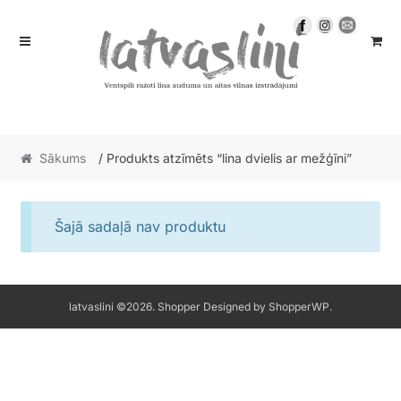
Skip
Skip
to
to
navigation
content
Sākums
/ Produkts atzīmēts “lina dvielis ar mežģīni”
Šajā sadaļā nav produktu
latvaslini ©2026.
Shopper
Designed by
ShopperWP
.