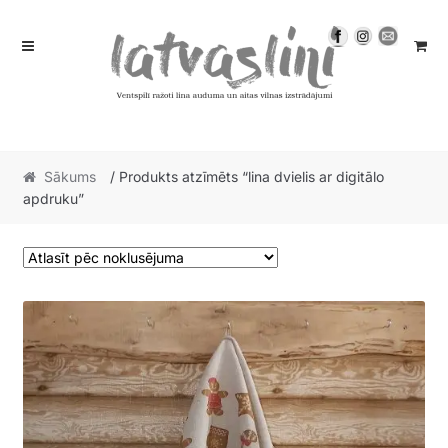
Skip
Skip
to
to
navigation
content
Sākums
/ Produkts atzīmēts “lina dvielis ar digitālo
apdruku”