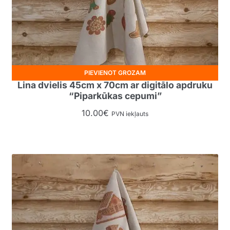
PIEVIENOT GROZAM
Lina dvielis 45cm x 70cm ar digitālo apdruku
“Piparkūkas cepumi”
10.00
€
PVN iekļauts